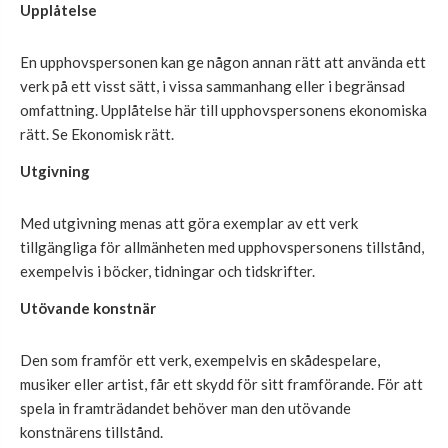
Upplåtelse
En upphovspersonen kan ge någon annan rätt att använda ett
verk på ett visst sätt, i vissa sammanhang eller i begränsad
omfattning. Upplåtelse här till upphovspersonens ekonomiska
rätt. Se Ekonomisk rätt.
Utgivning
Med utgivning menas att göra exemplar av ett verk
tillgängliga för allmänheten med upphovspersonens tillstånd,
exempelvis i böcker, tidningar och tidskrifter.
Utövande konstnär
Den som framför ett verk, exempelvis en skådespelare,
musiker eller artist, får ett skydd för sitt framförande. För att
spela in framträdandet behöver man den utövande
konstnärens tillstånd.