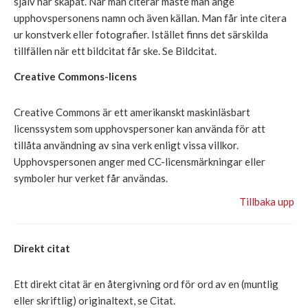
själv har skapat
. När man citer
ar måste man ange
upphovspersonens
namn och även källan. Man får inte citera
ur konstverk eller fotografier. Istället finns det särskilda
tillfällen när ett bildcitat får ske. Se Bildcitat.
Creative Commons-licens
Creative Commons är ett amerikanskt maskinläsbart
licenssystem som upphovspersoner kan använda för att
tillåta användning av sina verk enligt vissa villkor.
Upphovspersonen anger med CC-licensmärkningar eller
symboler hur verket får användas.
Tillbaka upp
Direkt citat
Ett direkt citat är en återgivning ord för ord av en (muntlig
eller skriftlig) originaltext, se Citat.