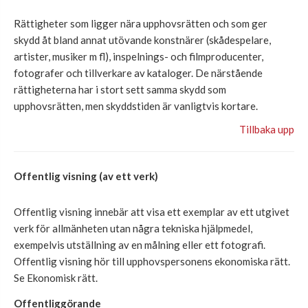
Rättigheter
som ligge
r nära upphovsrätten och som
ger
skydd åt
bland annat utövande konstnärer (skådespelare,
artister, musiker m fl), inspelnings- och filmproducenter,
fotografer o
ch tillverkare av kataloger. De närstående
rättigheterna
har i stort sett samma skydd som
upphovsrätten
, men skyddstiden är vanligtvis kortare
.
Tillbaka upp
Offentlig visning (av ett verk)
Offentlig visning innebär att visa ett
exemplar av ett utgivet
verk för allmänheten
utan
några
tekniska hjälpmedel,
exempelvis utställning av
en målning eller
ett fotografi
.
Offentli
g visning hör till upphovspersonen
s ekonomiska rätt
.
Se Ekonomisk rätt.
Offentliggörande