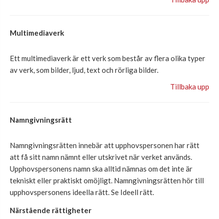
Multimediaverk
Ett multimediaverk är ett verk som består av flera olika typer
av verk, som bilder, ljud, text och rörliga bilder.
Tillbaka upp
Namngivningsrätt
Namngivnings
rätten innebär att upphovspersonen
h
ar rätt
att få sitt namn
nämnt eller utskrivet
när verket används.
Upphovspersonens
namn ska alltid
nämnas
om det inte är
tekniskt eller praktiskt omöjligt
.
Namngivningsrätten hör till
upphovspersonens ideella rätt. Se Ideell rätt.
Närstående rättigheter