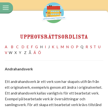
UPPHOVSRÄTTSORDLISTA
A
B
C
D
E
F
G
H
I
J
K
L
M
N
O
P
Q
R
S
T
U
V
W X Y Z Å
Ä
Ö
Andrahandsverk
Ett andrahandsverk är ett verk som har skapats utifrån från
ett originalverk, exempelvis genom att ändra i originalverket.
Ett andrahandsverk kallas vanligtvis för ett bearbetat verk.
Exempel på bearbetade verk är översättningar och
samlingsverk. För att skapa ett bearbetat verk krävs tillstånd