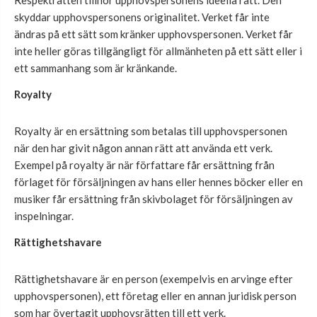
Respekträtten tillhör upphovspersonens ideella rätt. Den
skyddar upphovspersonens originalitet. Verket får inte
ändras på ett sätt som kränker upphovspersonen. Verket får
inte heller göras tillgängligt för allmänheten på ett sätt eller i
ett sammanhang som är kränkande.
Royalty
Royalty är en ersättning som betalas till upphovspersonen
när den har givit någon annan rätt att använda ett verk.
Exempel på royalty är när författare får ersättning från
förlaget för försäljningen av hans eller hennes böcker eller en
musiker får ersättning från skivbolaget för försäljningen av
inspelningar.
Rättighetshavare
Rättighetshavare är en person (exempelvis en arvinge efter
upphovspersonen), ett företag eller en annan juridisk person
som har övertagit upphovsrätten till ett verk.