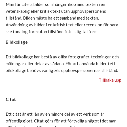
Man får citera bilder som hänger ihop med texten i en
vetenskaplig eller kritisk text utan upphovspersonens
tillstånd. Bilden måste ha ett samband med texten.
Användning av bilder i en kritisk text eller recension får bara
ske i analog form utan tillstånd, inte i digital form.
Bildkollage
Ett bildk
ollage
kan bestå
av o
lika fotografier, teckningar och
målningar eller delar av sådana. För att använda bilder i ett
bildkollage
behövs
vanligtvis upphovspersonernas
tillstånd.
Tillbaka upp
Citat
Ett citat är ett lån
av en mindre del av ett
verk som är
offentliggjort. Citat
görs
för att förtydliga något i det man