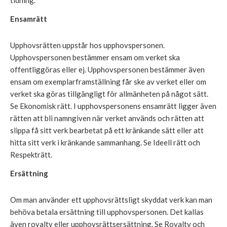
tidning.
Ensamrätt
Upphovsrätten uppstår hos upphovspersonen.
Upphovspersonen bestämmer ensam om verket ska
offentliggöras eller ej. Upphovspersonen bestämmer även
ensam om exemplarframställning får ske av verket eller om
verket ska göras tillgängligt för allmänheten på något sätt.
Se Ekonomisk rätt. I upphovspersonens ensamrätt ligger även
rätten att bli namngiven när verket används och rätten att
slippa få sitt verk bearbetat på ett kränkande sätt eller att
hitta sitt verk i kränkande sammanhang. Se Ideell rätt och
Respekträtt.
Ersättning
Om man använder ett upphovsrättsligt skyddat verk kan man
behöva betala ersättning till upphovspersonen. Det kallas
även royalty eller upphovsrättsersättning. Se Royalty och