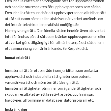
Den ideella rätten är en tvingande rätt för upphovspersonen
och handlar om respekten för upphovspersonen som sådan.
Den ideella rätten innebär att upphovspersonen alltid har rätt
att få sitt namn nämnt eller utskrivet när verket används, om
det inte är tekniskt eller praktiskt omöjligt. Se
Namngivningsrätt. Den ideella rätten innebär även att verket
inte får ändras på ett sätt som kränker upphovspersonen eller
att verket görs tillgängligt för allmänheten på ett sätt eller i
ett sammanhang som är kränkande. Se Respekträtt.
Immaterialrätt
Immaterialrätt är ett område inom juridiken som omfattar
upphovsrätt och industriella rättigheter som patent,
varumärkesrätt och mönsterrätt (designrätt).
Immaterialrättigheter påminner om äganderättigheter och
skyddar resultatet av ett kreativt arbete, uppfinningar,
logotyper, utformningar, databaser, datorprogram etc.
Inskränkning