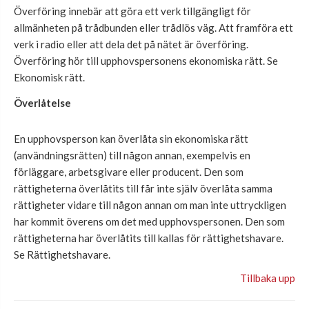
Överföring innebär att göra ett verk tillgängligt för
allmänheten på trådbunden eller trådlös väg. Att framföra ett
verk i radio eller
att
dela det på
nätet
är överföring.
Ö
verföring hör till upphovspersonen
s ekonomiska rätt
. Se
Ekonomisk rätt.
Överlåtelse
En upphovsperson kan överlåta sin ekonomiska rätt
(användningsrätten) till någon annan, exempelvis en
förläggare, arbetsgivare eller producent. Den som
rättigheterna överlåtits till får inte själv överlåta samma
rättigheter vidare till någon annan om man inte uttryckligen
har kommit överens om det med upphovspersonen. Den som
rättigheterna har överlåtits till kallas för rättighetshavare.
Se Rättighetshavare.
Tillbaka upp