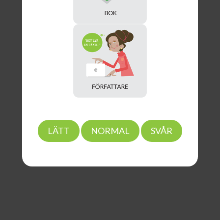
LÄTT
NORMAL
SVÅR