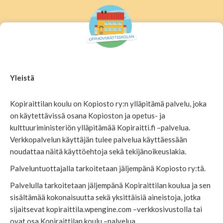
Yleistä
Kopiraittilan koulu on Kopiosto ry:n ylläpitämä palvelu, joka
on käytettävissä osana Kopioston ja opetus- ja
kulttuuriministeriön ylläpitämää Kopiraitti.fi –palvelua.
Verkkopalvelun käyttäjän tulee palvelua käyttäessään
noudattaa näitä käyttöehtoja sekä tekijänoikeuslakia.
Palveluntuottajalla tarkoitetaan jäljempänä Kopiosto ry:tä.
Palvelulla tarkoitetaan jäljempänä Kopiraittilan koulua ja sen
sisältämää kokonaisuutta sekä yksittäisiä aineistoja, jotka
sijaitsevat kopiraittila.wpengine.com –verkkosivustolla tai
ovat osa Kopiraittilan koulu –palvelua.