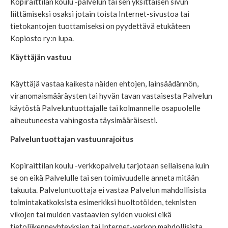
Kopiraittilan koulu -palvelun tai sen yksittäisen sivun
liittämiseksi osaksi jotain toista Internet-sivustoa tai
tietokantojen tuottamiseksi on pyydettävä etukäteen
Kopiosto ry:n lupa.
Käyttäjän vastuu
Käyttäjä vastaa kaikesta näiden ehtojen, lainsäädännön,
viranomaismääräysten tai hyvän tavan vastaisesta Palvelun
käytöstä Palveluntuottajalle tai kolmannelle osapuolelle
aiheutuneesta vahingosta täysimääräisesti.
Palveluntuottajan vastuunrajoitus
Kopiraittilan koulu -verkkopalvelu tarjotaan sellaisena kuin
se on eikä Palvelulle tai sen toimivuudelle anneta mitään
takuuta. Palveluntuottaja ei vastaa Palvelun mahdollisista
toimintakatkoksista esimerkiksi huoltotöiden, teknisten
vikojen tai muiden vastaavien syiden vuoksi eikä
tietoliikenneyhteyksien tai Internet-verkon mahdollisista