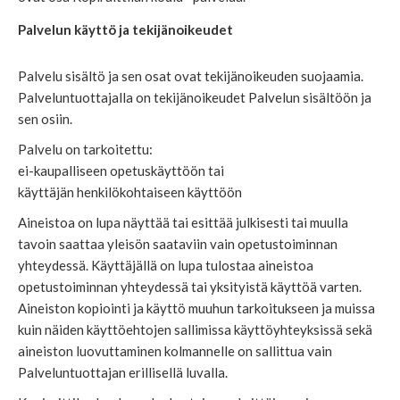
Palvelun käyttö ja tekijänoikeudet
Palvelu sisältö ja sen osat ovat tekijänoikeuden suojaamia.
Palveluntuottajalla on tekijänoikeudet Palvelun sisältöön ja
sen osiin.
Palvelu on tarkoitettu:
ei-kaupalliseen opetuskäyttöön tai
käyttäjän henkilökohtaiseen käyttöön
Aineistoa on lupa näyttää tai esittää julkisesti tai muulla
tavoin saattaa yleisön saataviin vain opetustoiminnan
yhteydessä. Käyttäjällä on lupa tulostaa aineistoa
opetustoiminnan yhteydessä tai yksityistä käyttöä varten.
Aineiston kopiointi ja käyttö muuhun tarkoitukseen ja muissa
kuin näiden käyttöehtojen sallimissa käyttöyhteyksissä sekä
aineiston luovuttaminen kolmannelle on sallittua vain
Palveluntuottajan erillisellä luvalla.